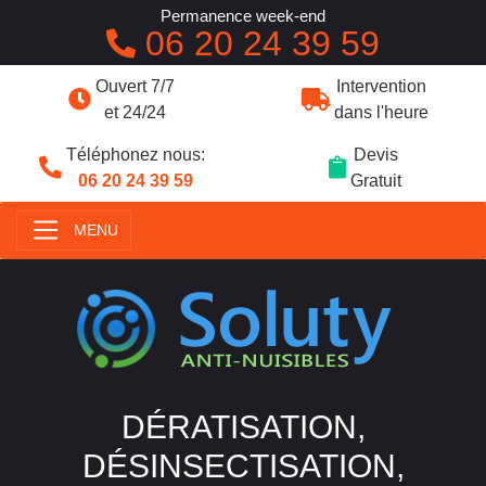
Permanence week-end
06 20 24 39 59
Ouvert 7/7
Intervention
et 24/24
dans l'heure
Téléphonez nous:
Devis
06 20 24 39 59
Gratuit
MENU
DÉRATISATION,
DÉSINSECTISATION,