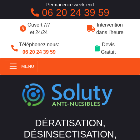
Permanence week-end
06 20 24 39 59
Ouvert 7/7
Intervention
et 24/24
dans l'heure
Téléphonez nous:
Devis
06 20 24 39 59
Gratuit
MENU
DÉRATISATION,
DÉSINSECTISATION,