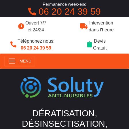
Permanence week-end
06 20 24 39 59
Ouvert 7/7
Intervention
et 24/24
dans l'heure
Téléphonez nous:
Devis
06 20 24 39 59
Gratuit
MENU
DÉRATISATION,
DÉSINSECTISATION,