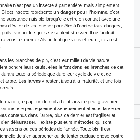
ionnaire n'est pas un insecte à part entière, mais simplement
. Si cet insecte représente
un danger pour l'homme
, c'est
une substance nuisible lorsqu'elle entre en contact avec une
pas d'éviter de les toucher pour être à l'abri de tous dangers,
oils, surtout lorsqu'ils se sentent stresser. Il ne faudrait
qu'à vous, et même s'ils ne font que vous effleurer, cela est
s.
ns les branches de pin, c'est leur milieu de vie naturel
lent pondre leurs œufs, elles le font dans les branches de cet
, durant toute la période que dure leur cycle de vie et de
cet arbre.
Les larves
y restent jusqu'à la maturité, et une fois
s œufs.
rmation, le papillon de nuit à l'état larvaire peut gravement
'homme, elle peut également sérieusement affecter la vie de
ts contenus dans l'arbre, plus ce dernier est fragiliser et
en débarrasser, il existe plusieurs méthodes qui sont
des saisons ou des périodes de l'année. Toutefois, il est
ionnelle de s'en approcher ou de tenter quelque chose contre