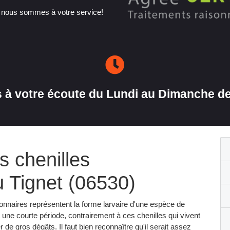
, nous sommes à votre service!
à votre écoute du Lundi au Dimanche de
s chenilles
u Tignet (06530)
onnaires représentent la forme larvaire d'une espèce de
ant une courte période, contrairement à ces chenilles qui vivent
de gros dégâts. Il faut bien reconnaître qu'il serait assez