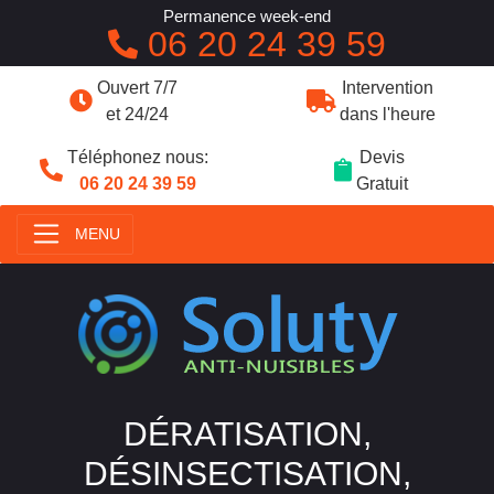
Permanence week-end
06 20 24 39 59
Ouvert 7/7
Intervention
et 24/24
dans l'heure
Téléphonez nous:
Devis
06 20 24 39 59
Gratuit
MENU
DÉRATISATION,
DÉSINSECTISATION,