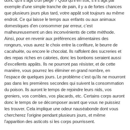
donc qu'il s'agit d'un piège ? Quoi qu'il en soit, s'il s'agit par
exemple d'une simple tranche de pain, il y a de fortes chances
que plusieurs jours plus tard, votre appât soit toujours au même
endroit. Ce qui laisse le temps aux enfants ou aux animaux
domestiques d'en consommer par erreur, c'est
malheureusement un des inconvénients de cette méthode.
Ainsi, pour en revenir aux préférences alimentaires des
rongeurs, vous aurez le choix entre la confiture, le beurre de
cacahuète, ou encore le chocolat. Ils raffolent des sucreries et
des repas riches en calories, donc les bonbons seraient aussi
d'excellents appâts. Ils ne pourront pas résister, et de cette
manière, vous pourrez les éliminer en grand nombre, en
l'espace de quelques jours. Le problème c'est qu'ils ne mourront
pas dans les premières secondes qui suivent la consommation
du poison. Ils auront le temps de rejoindre leurs nids, vos
greniers, vos combles, vos placards, etc. Certains corps auront
donc le temps de se décomposer avant que vous ne puissiez
les trouver. Cela implique une odeur nauséabonde dont vous
chercherez l'origine pendant plusieurs jours, et même
l'apparition des asticots si les corps pourrissent.