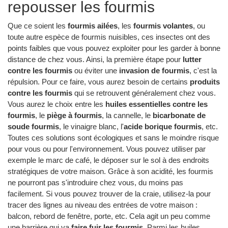
repousser les fourmis
Que ce soient les
fourmis ailées
, les
fourmis volantes
, ou
toute autre espèce de fourmis nuisibles, ces insectes ont des
points faibles que vous pouvez exploiter pour les garder à bonne
distance de chez vous. Ainsi, la première étape pour
lutter
contre les fourmis
ou éviter une
invasion de fourmis
, c'est la
répulsion. Pour ce faire, vous aurez besoin de certains
produits
contre les fourmis
qui se retrouvent généralement chez vous.
Vous aurez le choix entre les
huiles essentielles contre les
fourmis
, le
piège à fourmis
, la cannelle, le
bicarbonate de
soude fourmis
, le vinaigre blanc, l'
acide borique fourmis
, etc.
Toutes ces solutions sont écologiques et sans le moindre risque
pour vous ou pour l'environnement. Vous pouvez utiliser par
exemple le marc de café, le déposer sur le sol à des endroits
stratégiques de votre maison. Grâce à son acidité, les fourmis
ne pourront pas s'introduire chez vous, du moins pas
facilement. Si vous pouvez trouver de la craie, utilisez-la pour
tracer des lignes au niveau des entrées de votre maison :
balcon, rebord de fenêtre, porte, etc. Cela agit un peu comme
une barrière qui va
faire fuir les fourmis
. Parmi les huiles