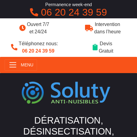
Permanence week-end
06 20 24 39 59
Ouvert 7/7
Intervention
et 24/24
dans l'heure
Téléphonez nous:
Devis
06 20 24 39 59
Gratuit
MENU
DÉRATISATION,
DÉSINSECTISATION,