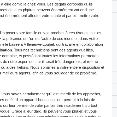
 à élire domicile chez vous. Les dégâts corporels qu'ils
ences de leurs piqûres peuvent énormément varier d'une
eut énormément affecter votre santé et parfois mettre votre
d'exposer votre famille ou vos proches à ces risques inutiles,
 la présence de l'un ou l'autre de ces insectes dans votre
le basée à Villeneuve-Loubet, qui travaille en collaboration
isation
. Tous nos techniciens sont des agents qualifiés,
e domaine, et possédant toutes les informations permettant
 de notre expertise, car il serait très dangereux, et même
s ou à des frelons. Nous sommes à votre entière disposition et
os meilleurs agents, afin de vous soulager de ce problème.
vous savez certainement qu'il est interdit de les approcher,
s dotés d'un appareil buccal qui leur permet à la fois de
es qui leur permet de voler parfois très rapidement, surtout
ovoqué. Grâce à leur dard, ils peuvent vous piquer, et vous
 dégénérer. Les guêpes sont généralement de couleur noire et