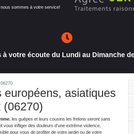
, nous sommes à votre service!
à votre écoute du Lundi au Dimanche de
t 06270
s européens, asiatiques
t (06270)
homme
, les guêpes et leurs cousins les frelons seront sans
t vous infliger des douleurs d'une extrême violence,
ble pour vous de profiter de votre jardin ou de votre