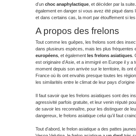
d'un
choc anaphylactique
, et décéder par la suite
également en danger si vous avez été piqué dans 
et dans certains cas, la mort par étouffement si l
A propos des frelons
Tout comme les guêpes, les frelons sont des insect
dans plusieurs espèces, mais les plus fréquentes 
européens
, et également
les frelons asiatiques
.
est originaire d'Asie, et a immigré en Europe il y 
moment depuis son arrivée sur le territoire, ils ont 
France où ils ont envahis presque toutes les régions
les similarités entre le climat de leur pays d'origin
Il faut savoir que les frelons asiatiques sont des i
agressivité parfois gratuite, et leur venin réputé pou
de savoir les reconnaître, pour les distinguer de 
dangereux, le frelons asiatique celui qu'il faut crai
Tout d'abord, le frelon asiatique a des pattes jaunes
Vespa Velutina, le frelon asiatique a
un dard
très s