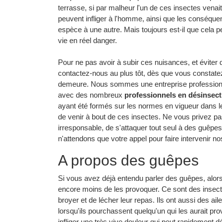
terrasse, si par malheur l'un de ces insectes venait
peuvent infliger à l'homme, ainsi que les conséqu
espèce à une autre. Mais toujours est-il que cela p
vie en réel danger.
Pour ne pas avoir à subir ces nuisances, et éviter 
contactez-nous au plus tôt, dès que vous constatez
demeure. Nous sommes une entreprise professionnel
avec des nombreux
professionnels en désinsect
ayant été formés sur les normes en vigueur dans l
de venir à bout de ces insectes. Ne vous privez pas
irresponsable, de s'attaquer tout seul à des guêpe
n'attendons que votre appel pour faire intervenir n
A propos des guêpes
Si vous avez déjà entendu parler des guêpes, alors 
encore moins de les provoquer. Ce sont des insecte
broyer et de lécher leur repas. Ils ont aussi des ail
lorsqu'ils pourchassent quelqu'un qui les aurait pr
infliger une très vive douleur qui peut rapidement