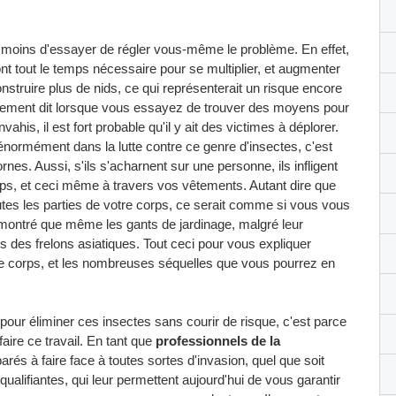
e moins d'essayer de régler vous-même le problème. En effet,
nt tout le temps nécessaire pour se multiplier, et augmenter
struire plus de nids, ce qui représenterait un risque encore
trement dit lorsque vous essayez de trouver des moyens pour
vahis, il est fort probable qu'il y ait des victimes à déplorer.
énormément dans la lutte contre ce genre d'insectes, c'est
nes. Aussi, s'ils s'acharnent sur une personne, ils infligent
ps, et ceci même à travers vos vêtements. Autant dire que
utes les parties de votre corps, ce serait comme si vous vous
émontré que même les gants de jardinage, malgré leur
ds des frelons asiatiques. Tout ceci pour vous expliquer
otre corps, et les nombreuses séquelles que vous pourrez en
pour éliminer ces insectes sans courir de risque, c'est parce
faire ce travail. En tant que
professionnels de la
arés à faire face à toutes sortes d'invasion, quel que soit
qualifiantes, qui leur permettent aujourd'hui de vous garantir