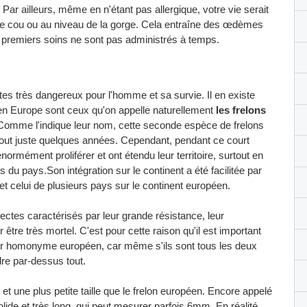
. Par ailleurs, même en n'étant pas allergique, votre vie serait
le cou ou au niveau de la gorge. Cela entraîne des œdèmes
es premiers soins ne sont pas administrés à temps.
es très dangereux pour l'homme et sa survie. Il en existe
en Europe sont ceux qu'on appelle naturellement
les frelons
 Comme l'indique leur nom, cette seconde espèce de frelons
a tout juste quelques années. Cependant, pendant ce court
énormément proliférer et ont étendu leur territoire, surtout en
 du pays.Son intégration sur le continent a été facilitée par
e et celui de plusieurs pays sur le continent européen.
nsectes caractérisés par leur grande résistance, leur
r être très mortel. C'est pour cette raison qu'il est important
leur homonyme européen, car même s'ils sont tous les deux
ndre par-dessus tout.
 et une plus petite taille que le frelon européen. Encore appelé
olide et très long, qui peut mesurer parfois 6mm. En réalité,