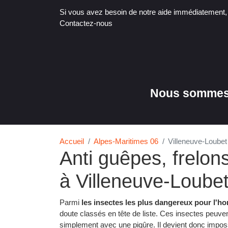
Si vous avez besoin de notre aide immédiatement
Contactez-nous
Nous sommes 
Accueil
Alpes-Maritimes 06
Villeneuve-Loube
Anti guêpes, frelon
à Villeneuve-Loube
Parmi
les insectes les plus dangereux pour l'
doute classés en tête de liste. Ces insectes peuven
simplement avec une piqûre. Il devient donc impossi