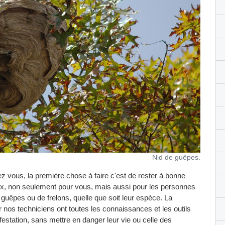
Nid de guêpes.
z vous, la première chose à faire c'est de rester à bonne
eux, non seulement pour vous, mais aussi pour les personnes
 guêpes ou de frelons, quelle que soit leur espèce. La
r nos techniciens ont toutes les connaissances et les outils
festation, sans mettre en danger leur vie ou celle des