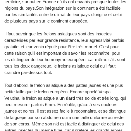
territoire, surtout en France où ils ont envahis presque toutes les
régions du pays.Son intégration sur le continent a été facilitée
par les similarités entre le climat de leur pays d'origine et celui
de plusieurs pays sur le continent européen.
Il faut savoir que les frelons asiatiques sont des insectes
caractérisés par leur grande résistance, leur agressivité parfois
gratuite, et leur venin réputé pour être très mortel. C'est pour
cette raison qu'il est important de savoir les reconnaître, pour
les distinguer de leur homonyme européen, car même s'ils sont
tous les deux dangereux, le frelons asiatique celui qu'il faut
craindre par-dessus tout.
Tout d'abord, le frelon asiatique a des pattes jaunes et une plus
petite taille que le frelon européen. Encore appelé Vespa
Velutina, le frelon asiatique a
un dard
très solide et très long, qui
peut mesurer parfois 6mm. En réalité, grâce à ses couleurs
jaunes et noires, il est assez facile à reconnaître, et se distingue
de la guêpe par son abdomen qui a une taille uniforme au reste
de son corps. Même son nid est facile à distinguer de celui des
autres insectes du même type, car il préfère les grands arbres