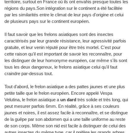
territoire, surtout en France où ils ont envahis presque toutes les
régions du pays.Son intégration sur le continent a été facilitée
par les similarités entre le climat de leur pays d'origine et celui
de plusieurs pays sur le continent européen.
Il faut savoir que les frelons asiatiques sont des insectes
caractérisés par leur grande résistance, leur agressivité parfois
gratuite, et leur venin réputé pour être très mortel. C'est pour
cette raison qu'il est important de savoir les reconnaître, pour
les distinguer de leur homonyme européen, car même s'ils sont
tous les deux dangereux, le frelons asiatique celui qu'il faut
craindre par-dessus tout.
Tout d'abord, le frelon asiatique a des pattes jaunes et une plus
petite taille que le frelon européen. Encore appelé Vespa
Velutina, le frelon asiatique a
un dard
très solide et très long, qui
peut mesurer parfois 6mm. En réalité, grâce à ses couleurs
jaunes et noires, il est assez facile à reconnaître, et se distingue
de la guêpe par son abdomen qui a une taille uniforme au reste
de son corps. Même son nid est facile à distinguer de celui des
autres insectes du même type, car il préfère les grands arbres