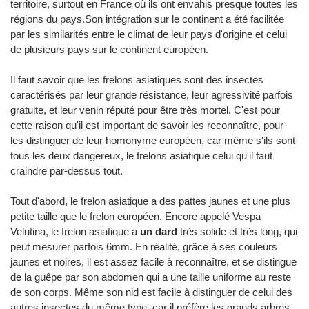
territoire, surtout en France où ils ont envahis presque toutes les
régions du pays.Son intégration sur le continent a été facilitée
par les similarités entre le climat de leur pays d'origine et celui
de plusieurs pays sur le continent européen.
Il faut savoir que les frelons asiatiques sont des insectes
caractérisés par leur grande résistance, leur agressivité parfois
gratuite, et leur venin réputé pour être très mortel. C'est pour
cette raison qu'il est important de savoir les reconnaître, pour
les distinguer de leur homonyme européen, car même s'ils sont
tous les deux dangereux, le frelons asiatique celui qu'il faut
craindre par-dessus tout.
Tout d'abord, le frelon asiatique a des pattes jaunes et une plus
petite taille que le frelon européen. Encore appelé Vespa
Velutina, le frelon asiatique a
un dard
très solide et très long, qui
peut mesurer parfois 6mm. En réalité, grâce à ses couleurs
jaunes et noires, il est assez facile à reconnaître, et se distingue
de la guêpe par son abdomen qui a une taille uniforme au reste
de son corps. Même son nid est facile à distinguer de celui des
autres insectes du même type, car il préfère les grands arbres