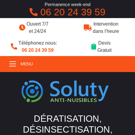
Permanence week-end
06 20 24 39 59
Ouvert 7/7
Intervention
et 24/24
dans l'heure
Téléphonez nous:
Devis
06 20 24 39 59
Gratuit
MENU
DÉRATISATION,
DÉSINSECTISATION,