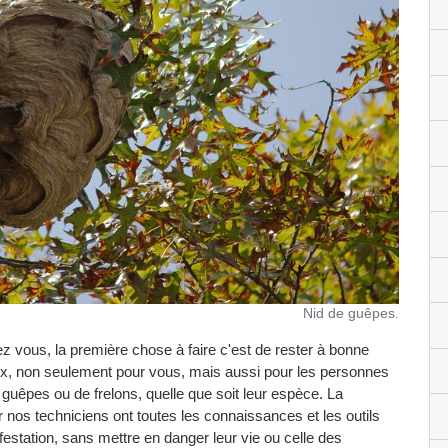
Nid de guêpes.
z vous, la première chose à faire c'est de rester à bonne
eux, non seulement pour vous, mais aussi pour les personnes
 guêpes ou de frelons, quelle que soit leur espèce. La
r nos techniciens ont toutes les connaissances et les outils
festation, sans mettre en danger leur vie ou celle des