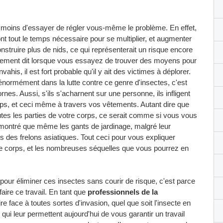
e moins d'essayer de régler vous-même le problème. En effet,
nt tout le temps nécessaire pour se multiplier, et augmenter
struire plus de nids, ce qui représenterait un risque encore
trement dit lorsque vous essayez de trouver des moyens pour
vahis, il est fort probable qu'il y ait des victimes à déplorer.
énormément dans la lutte contre ce genre d'insectes, c'est
nes. Aussi, s'ils s'acharnent sur une personne, ils infligent
ps, et ceci même à travers vos vêtements. Autant dire que
utes les parties de votre corps, ce serait comme si vous vous
émontré que même les gants de jardinage, malgré leur
ds des frelons asiatiques. Tout ceci pour vous expliquer
otre corps, et les nombreuses séquelles que vous pourrez en
pour éliminer ces insectes sans courir de risque, c'est parce
faire ce travail. En tant que
professionnels de la
re face à toutes sortes d'invasion, quel que soit l'insecte en
 qui leur permettent aujourd'hui de vous garantir un travail