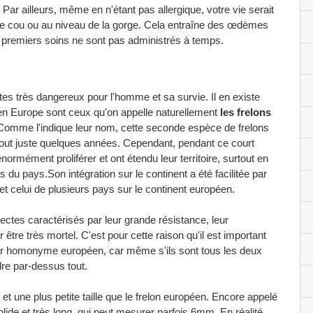
. Par ailleurs, même en n'étant pas allergique, votre vie serait
le cou ou au niveau de la gorge. Cela entraîne des œdèmes
es premiers soins ne sont pas administrés à temps.
es très dangereux pour l'homme et sa survie. Il en existe
en Europe sont ceux qu'on appelle naturellement
les frelons
 Comme l'indique leur nom, cette seconde espèce de frelons
a tout juste quelques années. Cependant, pendant ce court
énormément proliférer et ont étendu leur territoire, surtout en
 du pays.Son intégration sur le continent a été facilitée par
e et celui de plusieurs pays sur le continent européen.
nsectes caractérisés par leur grande résistance, leur
r être très mortel. C'est pour cette raison qu'il est important
leur homonyme européen, car même s'ils sont tous les deux
ndre par-dessus tout.
 et une plus petite taille que le frelon européen. Encore appelé
olide et très long, qui peut mesurer parfois 6mm. En réalité,