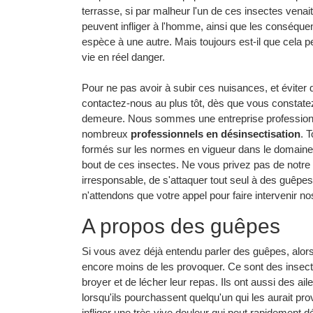
terrasse, si par malheur l'un de ces insectes venait
peuvent infliger à l'homme, ainsi que les conséqu
espèce à une autre. Mais toujours est-il que cela p
vie en réel danger.
Pour ne pas avoir à subir ces nuisances, et éviter 
contactez-nous au plus tôt, dès que vous constatez
demeure. Nous sommes une entreprise professionnel
nombreux
professionnels en désinsectisation
. 
formés sur les normes en vigueur dans le domaine,
bout de ces insectes. Ne vous privez pas de notre 
irresponsable, de s'attaquer tout seul à des guêpe
n'attendons que votre appel pour faire intervenir n
A propos des guêpes
Si vous avez déjà entendu parler des guêpes, alors 
encore moins de les provoquer. Ce sont des insecte
broyer et de lécher leur repas. Ils ont aussi des ail
lorsqu'ils pourchassent quelqu'un qui les aurait pr
infliger une très vive douleur qui peut rapidement