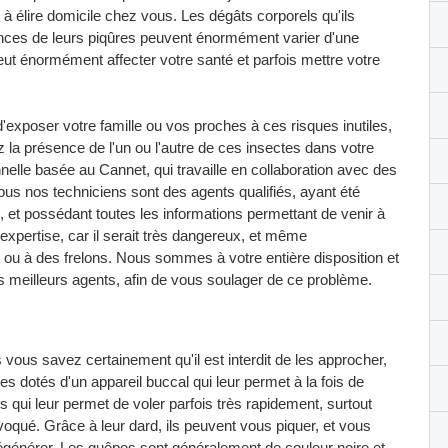
 à élire domicile chez vous. Les dégâts corporels qu'ils
ences de leurs piqûres peuvent énormément varier d'une
eut énormément affecter votre santé et parfois mettre votre
d'exposer votre famille ou vos proches à ces risques inutiles,
 la présence de l'un ou l'autre de ces insectes dans votre
le basée au Cannet, qui travaille en collaboration avec des
Tous nos techniciens sont des agents qualifiés, ayant été
 et possédant toutes les informations permettant de venir à
expertise, car il serait très dangereux, et même
s ou à des frelons. Nous sommes à votre entière disposition et
os meilleurs agents, afin de vous soulager de ce problème.
vous savez certainement qu'il est interdit de les approcher,
s dotés d'un appareil buccal qui leur permet à la fois de
es qui leur permet de voler parfois très rapidement, surtout
ovoqué. Grâce à leur dard, ils peuvent vous piquer, et vous
 dégénérer. Les guêpes sont généralement de couleur noire et