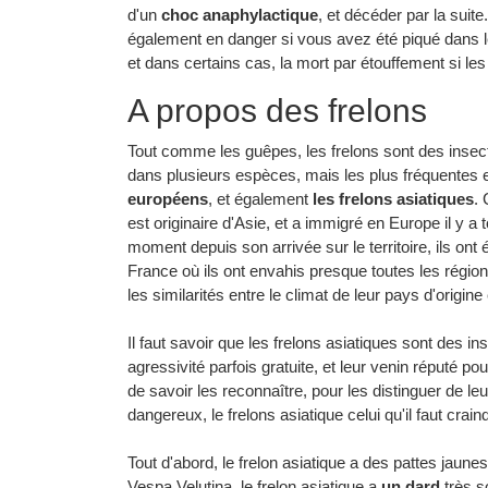
d'un
choc anaphylactique
, et décéder par la suite
également en danger si vous avez été piqué dans 
et dans certains cas, la mort par étouffement si l
A propos des frelons
Tout comme les guêpes, les frelons sont des insect
dans plusieurs espèces, mais les plus fréquentes 
européens
, et également
les frelons asiatiques
.
est originaire d'Asie, et a immigré en Europe il y 
moment depuis son arrivée sur le territoire, ils ont 
France où ils ont envahis presque toutes les régions
les similarités entre le climat de leur pays d'origin
Il faut savoir que les frelons asiatiques sont des i
agressivité parfois gratuite, et leur venin réputé pou
de savoir les reconnaître, pour les distinguer de 
dangereux, le frelons asiatique celui qu'il faut crai
Tout d'abord, le frelon asiatique a des pattes jaunes
Vespa Velutina, le frelon asiatique a
un dard
très s