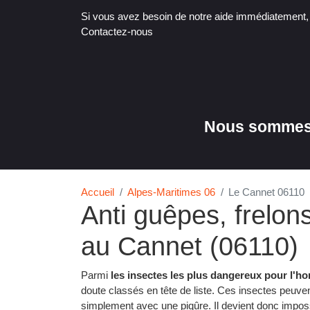
Si vous avez besoin de notre aide immédiatement
Contactez-nous
Nous sommes 
Accueil
Alpes-Maritimes 06
Le Cannet 06110
Anti guêpes, frelon
au Cannet (06110)
Parmi
les insectes les plus dangereux pour l'
doute classés en tête de liste. Ces insectes peuven
simplement avec une piqûre. Il devient donc impossi