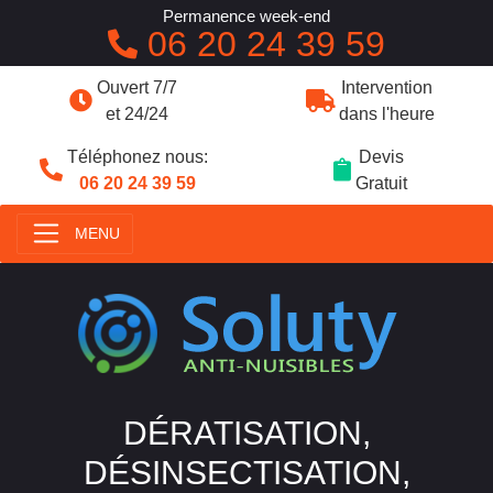
Permanence week-end
06 20 24 39 59
Ouvert 7/7
Intervention
et 24/24
dans l'heure
Téléphonez nous:
Devis
06 20 24 39 59
Gratuit
MENU
DÉRATISATION,
DÉSINSECTISATION,