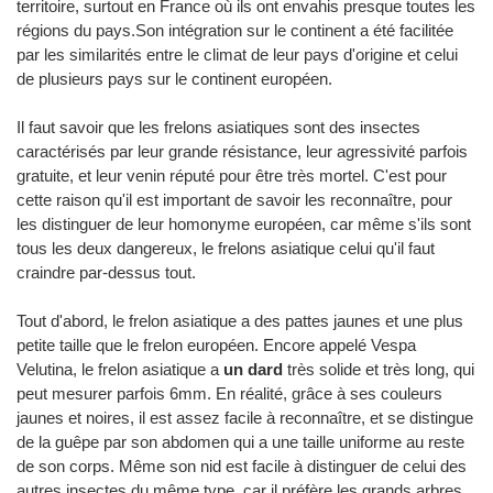
territoire, surtout en France où ils ont envahis presque toutes les
régions du pays.Son intégration sur le continent a été facilitée
par les similarités entre le climat de leur pays d'origine et celui
de plusieurs pays sur le continent européen.
Il faut savoir que les frelons asiatiques sont des insectes
caractérisés par leur grande résistance, leur agressivité parfois
gratuite, et leur venin réputé pour être très mortel. C'est pour
cette raison qu'il est important de savoir les reconnaître, pour
les distinguer de leur homonyme européen, car même s'ils sont
tous les deux dangereux, le frelons asiatique celui qu'il faut
craindre par-dessus tout.
Tout d'abord, le frelon asiatique a des pattes jaunes et une plus
petite taille que le frelon européen. Encore appelé Vespa
Velutina, le frelon asiatique a
un dard
très solide et très long, qui
peut mesurer parfois 6mm. En réalité, grâce à ses couleurs
jaunes et noires, il est assez facile à reconnaître, et se distingue
de la guêpe par son abdomen qui a une taille uniforme au reste
de son corps. Même son nid est facile à distinguer de celui des
autres insectes du même type, car il préfère les grands arbres