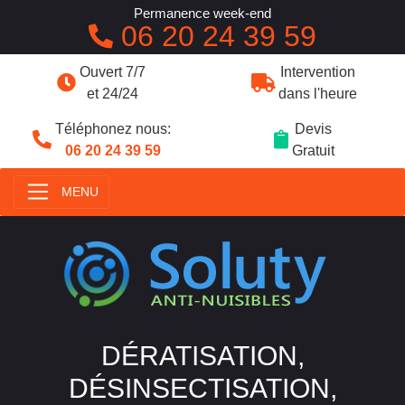
Permanence week-end
06 20 24 39 59
Ouvert 7/7
Intervention
et 24/24
dans l'heure
Téléphonez nous:
Devis
06 20 24 39 59
Gratuit
MENU
DÉRATISATION,
DÉSINSECTISATION,