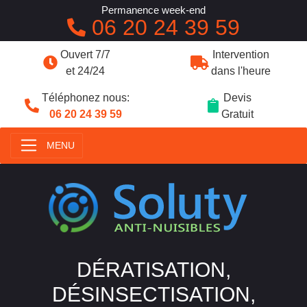
Permanence week-end
06 20 24 39 59
Ouvert 7/7
Intervention
et 24/24
dans l'heure
Téléphonez nous:
Devis
06 20 24 39 59
Gratuit
MENU
DÉRATISATION,
DÉSINSECTISATION,