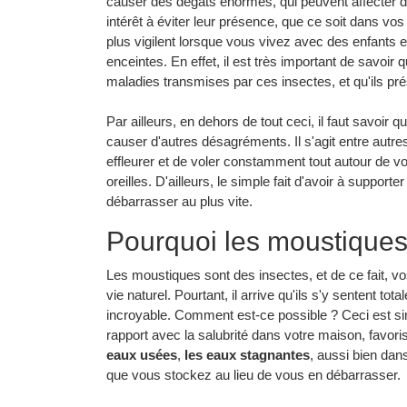
causer des dégâts énormes, qui peuvent affecter d
intérêt à éviter leur présence, que ce soit dans vo
plus vigilent lorsque vous vivez avec des enfant
enceintes. En effet, il est très important de savoi
maladies transmises par ces insectes, et qu'ils p
Par ailleurs, en dehors de tout ceci, il faut savoi
causer d'autres désagréments. Il s'agit entre autre
effleurer et de voler constamment tout autour de v
oreilles. D'ailleurs, le simple fait d'avoir à supporte
débarrasser au plus vite.
Pourquoi les moustiques 
Les moustiques sont des insectes, et de ce fait, v
vie naturel. Pourtant, il arrive qu'ils s'y sentent tota
incroyable. Comment est-ce possible ? Ceci est si
rapport avec la salubrité dans votre maison, favorisen
eaux usées
,
les eaux stagnantes
, aussi bien dan
que vous stockez au lieu de vous en débarrasser.