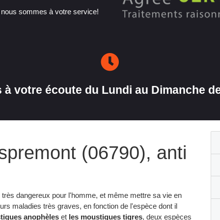
, nous sommes à votre service!
à votre écoute du Lundi au Dimanche de
spremont (06790), anti
e très dangereux pour l'homme, et même mettre sa vie en
eurs maladies très graves, en fonction de l'espèce dont il
tiques anophèles
et
les moustiques tigres
, deux espèces