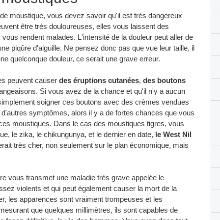
é de moustique, vous devez savoir qu'il est très dangereux
peuvent être très douloureuses, elles vous laissent des
 vous rendent malades. L'intensité de la douleur peut aller de
une piqûre d'aiguille. Ne pensez donc pas que vue leur taille, il
une quelconque douleur, ce serait une grave erreur.
ques peuvent causer
des éruptions cutanées
,
des boutons
geaisons. Si vous avez de la chance et qu'il n'y a aucun
 simplement soigner ces boutons avec des crèmes vendues
 d'autres symptômes, alors il y a de fortes chances que vous
 ces moustiques. Dans le cas des moustiques tigres, vous
e, le zika, le chikungunya, et le dernier en date,
le West Nil
erait très cher, non seulement sur le plan économique, mais
re vous transmet une maladie très grave appelée le
ez violents et qui peut également causer la mort de la
r, les apparences sont vraiment trompeuses et les
mesurant que quelques millimètres, ils sont capables de