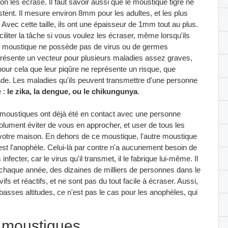
'on les écrase. Il faut savoir aussi que le moustique tigre ne
stent. Il mesure environ 8mm pour les adultes, et les plus
ec cette taille, ils ont une épaisseur de 1mm tout au plus.
ciliter la tâche si vous voulez les écraser, même lorsqu'ils
 moustique ne possède pas de virus ou de germes
eprésente un vecteur pour plusieurs maladies assez graves,
pour cela que leur piqûre ne représente un risque, que
ade. Les maladies qu'ils peuvent transmettre d'une personne
e :
le zika, la dengue, ou le chikungunya
.
 moustiques ont déjà été en contact avec une personne
olument éviter de vous en approcher, et user de tous les
 votre maison. En dehors de ce moustique, l'autre moustique
est l'anophèle. Celui-là par contre n'a aucunement besoin de
ecter, car le virus qu'il transmet, il le fabrique lui-même. Il
 chaque année, des dizaines de milliers de personnes dans le
s et réactifs, et ne sont pas du tout facile à écraser. Aussi,
s basses altitudes, ce n'est pas le cas pour les anophèles, qui
 moustiques