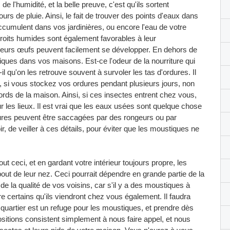
e l'humidité, et la belle preuve, c'est qu'ils sortent
s de pluie. Ainsi, le fait de trouver des points d'eaux dans
umulent dans vos jardinières, ou encore l'eau de votre
endroits humides sont également favorables à leur
e leurs œufs peuvent facilement se développer. En dehors de
tiques dans vos maisons. Est-ce l'odeur de la nourriture qui
t-il qu'on les retrouve souvent à survoler les tas d'ordures. Il
s, si vous stockez vos ordures pendant plusieurs jours, non
ords de la maison. Ainsi, si ces insectes entrent chez vous,
 les lieux. Il est vrai que les eaux usées sont quelque chose
dures peuvent être saccagées par des rongeurs ou par
r, de veiller à ces détails, pour éviter que les moustiques ne
ut ceci, et en gardant votre intérieur toujours propre, les
ut de leur nez. Ceci pourrait dépendre en grande partie de la
e la qualité de vos voisins, car s'il y a des moustiques à
re certains qu'ils viendront chez vous également. Il faudra
 quartier est un refuge pour les moustiques, et prendre dès
sitions consistent simplement à nous faire appel, et nous