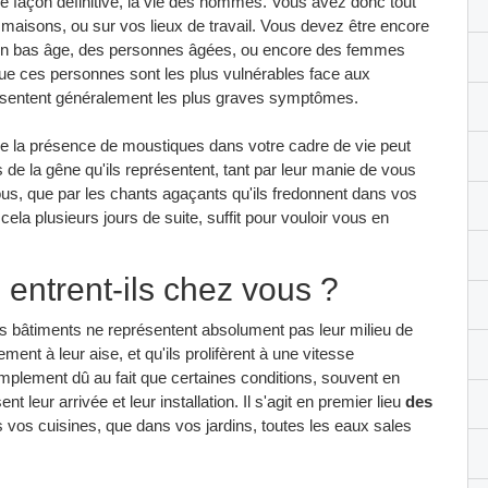
e façon définitive, la vie des hommes. Vous avez donc tout
s maisons, ou sur vos lieux de travail. Vous devez être encore
s en bas âge, des personnes âgées, ou encore des femmes
r que ces personnes sont les plus vulnérables face aux
résentent généralement les plus graves symptômes.
r que la présence de moustiques dans votre cadre de vie peut
s de la gêne qu'ils représentent, tant par leur manie de vous
ous, que par les chants agaçants qu'ils fredonnent dans vos
r cela plusieurs jours de suite, suffit pour vouloir vous en
entrent-ils chez vous ?
os bâtiments ne représentent absolument pas leur milieu de
lement à leur aise, et qu'ils prolifèrent à une vitesse
mplement dû au fait que certaines conditions, souvent en
t leur arrivée et leur installation. Il s'agit en premier lieu
des
s vos cuisines, que dans vos jardins, toutes les eaux sales