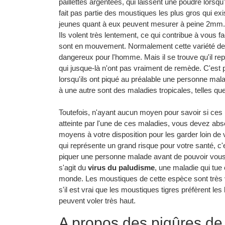
paillettes argentées, qui laissent une poudre lorsqu
fait pas partie des moustiques les plus gros qui exi
jeunes quant à eux peuvent mesurer à peine 2mm. Av
Ils volent très lentement, ce qui contribue à vous fa
sont en mouvement. Normalement cette variété de
dangereux pour l'homme. Mais il se trouve qu'il r
qui jusque-là n'ont pas vraiment de remède. C'est 
lorsqu'ils ont piqué au préalable une personne mal
à une autre sont des maladies tropicales, telles qu
Toutefois, n'ayant aucun moyen pour savoir si ces
atteinte par l'une de ces maladies, vous devez abs
moyens à votre disposition pour les garder loin de
qui représente un grand risque pour votre santé, c'
piquer une personne malade avant de pouvoir vous inf
s'agit du
virus du paludisme
, une maladie qui tue
monde. Les moustiques de cette espèce sont très vif
s'il est vrai que les moustiques tigres préfèrent le
peuvent voler très haut.
A propos des piqûres de