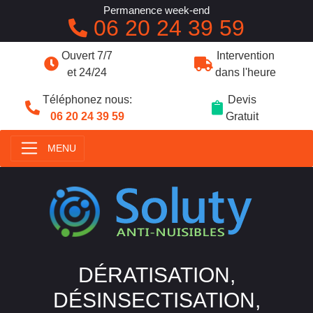
Permanence week-end
06 20 24 39 59
Ouvert 7/7
Intervention
et 24/24
dans l'heure
Téléphonez nous:
Devis
06 20 24 39 59
Gratuit
MENU
DÉRATISATION,
DÉSINSECTISATION,