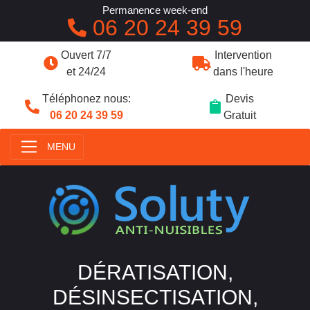
Permanence week-end
06 20 24 39 59
Ouvert 7/7
Intervention
et 24/24
dans l'heure
Téléphonez nous:
Devis
06 20 24 39 59
Gratuit
MENU
DÉRATISATION,
DÉSINSECTISATION,