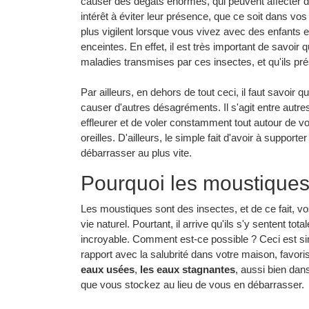
causer des dégâts énormes, qui peuvent affecter d
intérêt à éviter leur présence, que ce soit dans vo
plus vigilent lorsque vous vivez avec des enfant
enceintes. En effet, il est très important de savoi
maladies transmises par ces insectes, et qu'ils p
Par ailleurs, en dehors de tout ceci, il faut savoi
causer d'autres désagréments. Il s'agit entre autre
effleurer et de voler constamment tout autour de v
oreilles. D'ailleurs, le simple fait d'avoir à supporte
débarrasser au plus vite.
Pourquoi les moustiques 
Les moustiques sont des insectes, et de ce fait, v
vie naturel. Pourtant, il arrive qu'ils s'y sentent tota
incroyable. Comment est-ce possible ? Ceci est si
rapport avec la salubrité dans votre maison, favorisen
eaux usées
,
les eaux stagnantes
, aussi bien dan
que vous stockez au lieu de vous en débarrasser.