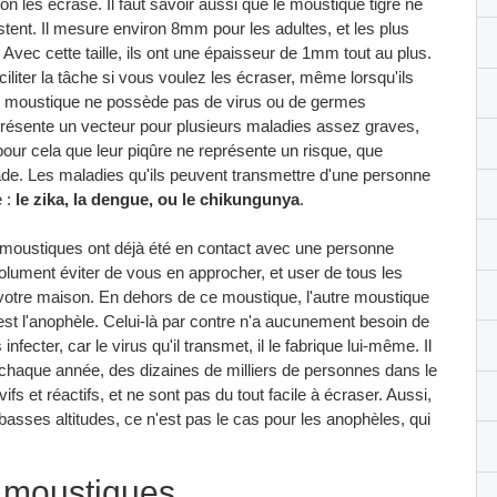
'on les écrase. Il faut savoir aussi que le moustique tigre ne
stent. Il mesure environ 8mm pour les adultes, et les plus
ec cette taille, ils ont une épaisseur de 1mm tout au plus.
ciliter la tâche si vous voulez les écraser, même lorsqu'ils
 moustique ne possède pas de virus ou de germes
eprésente un vecteur pour plusieurs maladies assez graves,
pour cela que leur piqûre ne représente un risque, que
ade. Les maladies qu'ils peuvent transmettre d'une personne
e :
le zika, la dengue, ou le chikungunya
.
 moustiques ont déjà été en contact avec une personne
olument éviter de vous en approcher, et user de tous les
 votre maison. En dehors de ce moustique, l'autre moustique
est l'anophèle. Celui-là par contre n'a aucunement besoin de
ecter, car le virus qu'il transmet, il le fabrique lui-même. Il
 chaque année, des dizaines de milliers de personnes dans le
s et réactifs, et ne sont pas du tout facile à écraser. Aussi,
s basses altitudes, ce n'est pas le cas pour les anophèles, qui
 moustiques