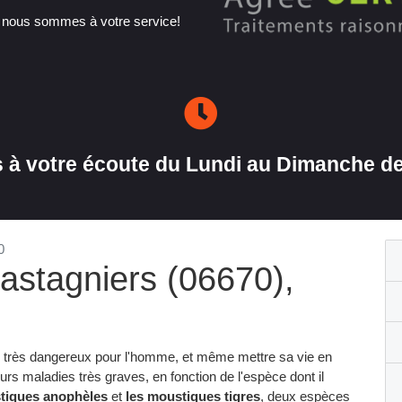
, nous sommes à votre service!
à votre écoute du Lundi au Dimanche de
0
astagniers (06670),
e
e très dangereux pour l'homme, et même mettre sa vie en
eurs maladies très graves, en fonction de l'espèce dont il
tiques anophèles
et
les moustiques tigres
, deux espèces