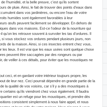
e l'humidité, et la belle preuve, c'est qu'ils sortent
s de pluie. Ainsi, le fait de trouver des points d'eaux dans
umulent dans vos jardinières, ou encore l'eau de votre
endroits humides sont également favorables à leur
e leurs œufs peuvent facilement se développer. En dehors de
tiques dans vos maisons. Est-ce l'odeur de la nourriture qui
t-il qu'on les retrouve souvent à survoler les tas d'ordures. Il
s, si vous stockez vos ordures pendant plusieurs jours, non
ords de la maison. Ainsi, si ces insectes entrent chez vous,
 les lieux. Il est vrai que les eaux usées sont quelque chose
dures peuvent être saccagées par des rongeurs ou par
r, de veiller à ces détails, pour éviter que les moustiques ne
ut ceci, et en gardant votre intérieur toujours propre, les
ut de leur nez. Ceci pourrait dépendre en grande partie de la
e la qualité de vos voisins, car s'il y a des moustiques à
re certains qu'ils viendront chez vous également. Il faudra
 quartier est un refuge pour les moustiques, et prendre dès
sitions consistent simplement à nous faire appel, et nous