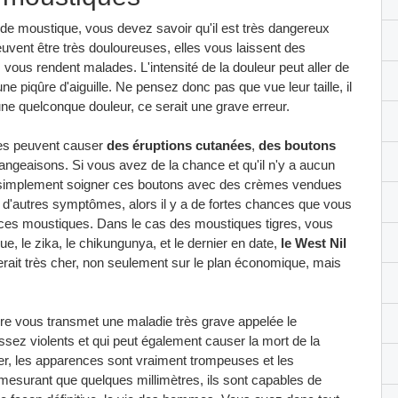
é de moustique, vous devez savoir qu'il est très dangereux
peuvent être très douloureuses, elles vous laissent des
 vous rendent malades. L'intensité de la douleur peut aller de
une piqûre d'aiguille. Ne pensez donc pas que vue leur taille, il
une quelconque douleur, ce serait une grave erreur.
ques peuvent causer
des éruptions cutanées
,
des boutons
geaisons. Si vous avez de la chance et qu'il n'y a aucun
 simplement soigner ces boutons avec des crèmes vendues
 d'autres symptômes, alors il y a de fortes chances que vous
 ces moustiques. Dans le cas des moustiques tigres, vous
e, le zika, le chikungunya, et le dernier en date,
le West Nil
erait très cher, non seulement sur le plan économique, mais
re vous transmet une maladie très grave appelée le
ez violents et qui peut également causer la mort de la
r, les apparences sont vraiment trompeuses et les
mesurant que quelques millimètres, ils sont capables de