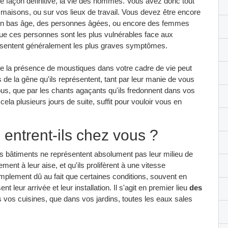
e façon définitive, la vie des hommes. Vous avez donc tout
s maisons, ou sur vos lieux de travail. Vous devez être encore
s en bas âge, des personnes âgées, ou encore des femmes
r que ces personnes sont les plus vulnérables face aux
résentent généralement les plus graves symptômes.
r que la présence de moustiques dans votre cadre de vie peut
s de la gêne qu'ils représentent, tant par leur manie de vous
ous, que par les chants agaçants qu'ils fredonnent dans vos
r cela plusieurs jours de suite, suffit pour vouloir vous en
entrent-ils chez vous ?
os bâtiments ne représentent absolument pas leur milieu de
lement à leur aise, et qu'ils prolifèrent à une vitesse
mplement dû au fait que certaines conditions, souvent en
t leur arrivée et leur installation. Il s'agit en premier lieu
des
s vos cuisines, que dans vos jardins, toutes les eaux sales