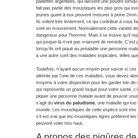
paillettes argentées, qui laissent une poudre lorsqu
fait pas partie des moustiques les plus gros qui exi
jeunes quant à eux peuvent mesurer à peine 2mm. Av
Ils volent très lentement, ce qui contribue à vous fa
sont en mouvement. Normalement cette variété de
dangereux pour l'homme. Mais il se trouve qu'il r
qui jusque-là n'ont pas vraiment de remède. C'est 
lorsqu'ils ont piqué au préalable une personne mal
à une autre sont des maladies tropicales, telles qu
Toutefois, n'ayant aucun moyen pour savoir si ces
atteinte par l'une de ces maladies, vous devez abs
moyens à votre disposition pour les garder loin de
qui représente un grand risque pour votre santé, c'
piquer une personne malade avant de pouvoir vous inf
s'agit du
virus du paludisme
, une maladie qui tue
monde. Les moustiques de cette espèce sont très vif
s'il est vrai que les moustiques tigres préfèrent le
peuvent voler très haut.
A propos des piqûres de