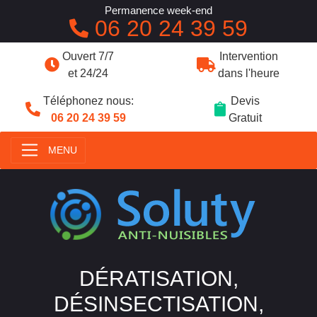
Permanence week-end
06 20 24 39 59
Ouvert 7/7
Intervention
et 24/24
dans l'heure
Téléphonez nous:
Devis
06 20 24 39 59
Gratuit
MENU
DÉRATISATION,
DÉSINSECTISATION,