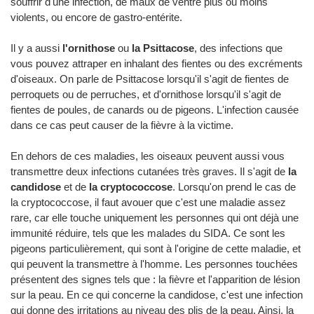
souffrir d'une infection, de maux de ventre plus ou moins
violents, ou encore de gastro-entérite.
Il y a aussi
l'ornithose
ou
la Psittacose
, des infections que
vous pouvez attraper en inhalant des fientes ou des excréments
d'oiseaux. On parle de Psittacose lorsqu'il s'agit de fientes de
perroquets ou de perruches, et d'ornithose lorsqu'il s'agit de
fientes de poules, de canards ou de pigeons. L'infection causée
dans ce cas peut causer de la fièvre à la victime.
En dehors de ces maladies, les oiseaux peuvent aussi vous
transmettre deux infections cutanées très graves. Il s'agit de
la
candidose
et de
la cryptococcose
. Lorsqu'on prend le cas de
la cryptococcose, il faut avouer que c'est une maladie assez
rare, car elle touche uniquement les personnes qui ont déjà une
immunité réduire, tels que les malades du SIDA. Ce sont les
pigeons particulièrement, qui sont à l'origine de cette maladie, et
qui peuvent la transmettre à l'homme. Les personnes touchées
présentent des signes tels que : la fièvre et l'apparition de lésion
sur la peau. En ce qui concerne la candidose, c'est une infection
qui donne des irritations au niveau des plis de la peau. Ainsi, la