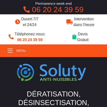
Permanence week-end
06 20 24 39 59
Ouvert 7/7
Intervention
et 24/24
dans l'heure
Téléphonez nous:
Devis
06 20 24 39 59
Gratuit
MENU
DÉRATISATION,
DÉSINSECTISATION,