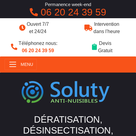
Permanence week-end
06 20 24 39 59
Ouvert 7/7
Intervention
et 24/24
dans l'heure
Téléphonez nous:
Devis
06 20 24 39 59
Gratuit
MENU
DÉRATISATION,
DÉSINSECTISATION,