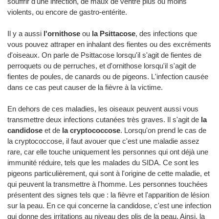
souffrir d'une infection, de maux de ventre plus ou moins
violents, ou encore de gastro-entérite.
Il y a aussi
l'ornithose
ou
la Psittacose
, des infections que
vous pouvez attraper en inhalant des fientes ou des excréments
d'oiseaux. On parle de Psittacose lorsqu'il s'agit de fientes de
perroquets ou de perruches, et d'ornithose lorsqu'il s'agit de
fientes de poules, de canards ou de pigeons. L'infection causée
dans ce cas peut causer de la fièvre à la victime.
En dehors de ces maladies, les oiseaux peuvent aussi vous
transmettre deux infections cutanées très graves. Il s'agit de
la
candidose
et de
la cryptococcose
. Lorsqu'on prend le cas de
la cryptococcose, il faut avouer que c'est une maladie assez
rare, car elle touche uniquement les personnes qui ont déjà une
immunité réduire, tels que les malades du SIDA. Ce sont les
pigeons particulièrement, qui sont à l'origine de cette maladie, et
qui peuvent la transmettre à l'homme. Les personnes touchées
présentent des signes tels que : la fièvre et l'apparition de lésion
sur la peau. En ce qui concerne la candidose, c'est une infection
qui donne des irritations au niveau des plis de la peau. Ainsi, la