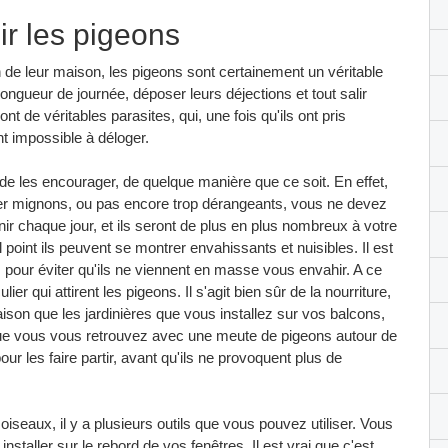
ir les pigeons
n de leur maison, les pigeons sont certainement un véritable
longueur de journée, déposer leurs déjections et tout salir
nt de véritables parasites, qui, une fois qu'ils ont pris
t impossible à déloger.
e les encourager, de quelque manière que ce soit. En effet,
uver mignons, ou pas encore trop dérangeants, vous ne devez
nir chaque jour, et ils seront de plus en plus nombreux à votre
oint ils peuvent se montrer envahissants et nuisibles. Il est
er, pour éviter qu'ils ne viennent en masse vous envahir. A ce
lier qui attirent les pigeons. Il s'agit bien sûr de la nourriture,
aison que les jardinières que vous installez sur vos balcons,
ue vous vous retrouvez avec une meute de pigeons autour de
r les faire partir, avant qu'ils ne provoquent plus de
s oiseaux, il y a plusieurs outils que vous pouvez utiliser. Vous
 installer sur le rebord de vos fenêtres. Il est vrai que c'est