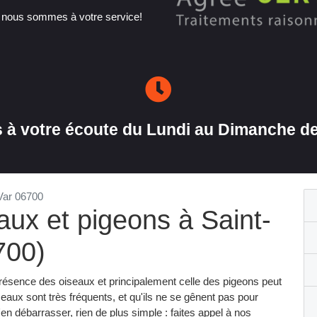
, nous sommes à votre service!
à votre écoute du Lundi au Dimanche de
Var 06700
eaux et pigeons à Saint-
700)
 présence des oiseaux et principalement celle des pigeons peut
aux sont très fréquents, et qu'ils ne se gênent pas pour
'en débarrasser, rien de plus simple : faites appel à nos