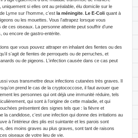
 uniquement si elles ont au préalable, élu domicile sur le
 de Lyme sur l'homme, c'est
la méningite
.
Le E-Coli
quant à
pigeons ou les mouettes. Vous l'attrapez lorsque vous
de ces oiseaux. La personne atteinte peut souffrir d'une
, ou encore de gastro-entérite.
ctions que vous pouvez attraper en inhalant des fientes ou des
'il s'agit de fientes de perroquets ou de perruches, et
de canards ou de pigeons. L'infection causée dans ce cas peut
ssi vous transmettre deux infections cutanées très graves. Il
rsqu'on prend le cas de la cryptococcose, il faut avouer que
uement les personnes qui ont déjà une immunité réduire, tels
ulièrement, qui sont à l'origine de cette maladie, et qui
uchées présentent des signes tels que : la fièvre et
e la candidose, c'est une infection qui donne des irritations au
uve à l'intérieur des plis est suintante et les parois sont
s, des moins graves au plus graves, sont tant de raisons
ces oiseaux de votre lieu de vie.