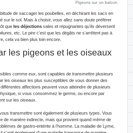
Pigeons sur un balcon.
bitude de saccager les poubelles, en déchirant les sacs en
llé sur le sol. Mais à choisir, vous allez sans doute préférer
tôt que
les déjections
sales et répugnantes qu'ils déversent
tures, etc. Le pire c'est que les dégâts ne s'arrêtent pas à
, cela va bien plus loin encore.
r les pigeons et les oiseaux
uisibles comme eux, sont capables de transmettre plusieurs
oir les oiseaux les plus susceptibles de vous donner des
différentes affections peuvent vous atteindre de plusieurs
ct physique, si vous consommez le germe, ou encore par
ent sur les oiseaux.
vous transmettre sont également de plusieurs types. Vous
ise de manière indirecte, mais qui provient quand même de
oblèmes de gastro-entérite à l'homme. La maladie de Lyme,
c il s'agit également d'une maladie transmise de manière