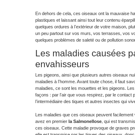
En dehors de cela, ces oiseaux ont la mauvaise ha
plastiques et laissant ainsi tout leur contenu éparpi
quelques ordures à l'extérieur de votre maison, plu
un peu partout sur vos murs, vos terrasses, vos voi
quelques problèmes de saleté ou de pollution sonore
Les maladies causées pa
envahisseurs
Les pigeons, ainsi que plusieurs autres oiseaux n
maladies à l'homme. Avant toute chose, il faut sav
maladies, ce sont les mouettes et les pigeons. Les 
façons : par l'air que vous respirez, par le conta
l'intermédiaire des tiques et autres insectes qui viv
Les maladies que ces oiseaux peuvent facilement 
avez en premier
la Salmonellose
, qui est transm
ces oiseaux. Cette maladie provoque de graves pr
elle est transmise par les tiques des oiseaux, don