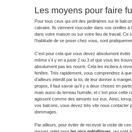
Les moyens pour faire fu
Pour tous ceux qui ont des jardinières sur le balco
calvaire. Ils viennent roucouler dans vos oreilles à 
dans votre maison ou sur votre lieu de travail. Ce so
l'habitude de se poser chez vous, sont pratiquemen
C'est pour cela que vous devez absolument éviter d
même s'il y en a juste 2 ou 3 et que vous les tro
absolument pas les nourrir. Cela les incitera à reve
fenêtre. Très rapidement, vous comprendrez à quel p
d'ailleurs interdit par la loi, de leur donner à mang
propos, il faut savoir qu'il y a deux choses en particu
mais aussi du terreau humide, et c'est pour cette r
agissent comme des aimants sur eux. Ainsi, lorsq
vos balcons, vous devez très vite nous contacter pou
dommages.
Par ailleurs, pour éviter de recevoir la visite de ce
pouvez opter pour
les pics métalliques
, qui sont à