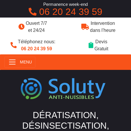
Permanence week-end
06 20 24 39 59
Ouvert 7/7
Intervention
et 24/24
dans l'heure
Téléphonez nous:
Devis
06 20 24 39 59
Gratuit
MENU
DÉRATISATION,
DÉSINSECTISATION,