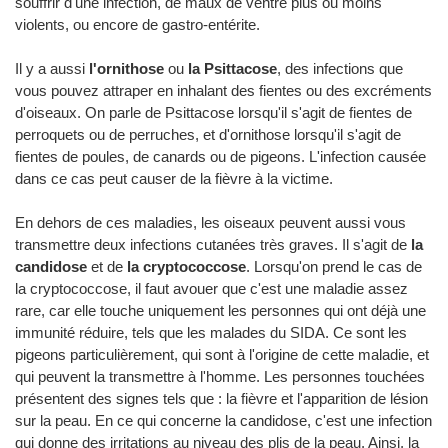
souffrir d'une infection, de maux de ventre plus ou moins
violents, ou encore de gastro-entérite.
Il y a aussi
l'ornithose
ou
la Psittacose
, des infections que
vous pouvez attraper en inhalant des fientes ou des excréments
d'oiseaux. On parle de Psittacose lorsqu'il s'agit de fientes de
perroquets ou de perruches, et d'ornithose lorsqu'il s'agit de
fientes de poules, de canards ou de pigeons. L'infection causée
dans ce cas peut causer de la fièvre à la victime.
En dehors de ces maladies, les oiseaux peuvent aussi vous
transmettre deux infections cutanées très graves. Il s'agit de
la
candidose
et de
la cryptococcose
. Lorsqu'on prend le cas de
la cryptococcose, il faut avouer que c'est une maladie assez
rare, car elle touche uniquement les personnes qui ont déjà une
immunité réduire, tels que les malades du SIDA. Ce sont les
pigeons particulièrement, qui sont à l'origine de cette maladie, et
qui peuvent la transmettre à l'homme. Les personnes touchées
présentent des signes tels que : la fièvre et l'apparition de lésion
sur la peau. En ce qui concerne la candidose, c'est une infection
qui donne des irritations au niveau des plis de la peau. Ainsi, la