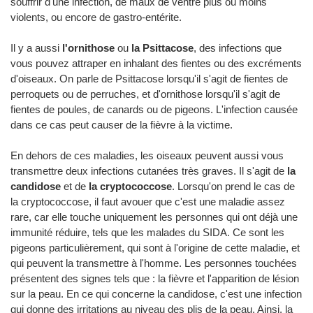
souffrir d'une infection, de maux de ventre plus ou moins
violents, ou encore de gastro-entérite.
Il y a aussi
l'ornithose
ou
la Psittacose
, des infections que
vous pouvez attraper en inhalant des fientes ou des excréments
d'oiseaux. On parle de Psittacose lorsqu'il s'agit de fientes de
perroquets ou de perruches, et d'ornithose lorsqu'il s'agit de
fientes de poules, de canards ou de pigeons. L'infection causée
dans ce cas peut causer de la fièvre à la victime.
En dehors de ces maladies, les oiseaux peuvent aussi vous
transmettre deux infections cutanées très graves. Il s'agit de
la
candidose
et de
la cryptococcose
. Lorsqu'on prend le cas de
la cryptococcose, il faut avouer que c'est une maladie assez
rare, car elle touche uniquement les personnes qui ont déjà une
immunité réduire, tels que les malades du SIDA. Ce sont les
pigeons particulièrement, qui sont à l'origine de cette maladie, et
qui peuvent la transmettre à l'homme. Les personnes touchées
présentent des signes tels que : la fièvre et l'apparition de lésion
sur la peau. En ce qui concerne la candidose, c'est une infection
qui donne des irritations au niveau des plis de la peau. Ainsi, la