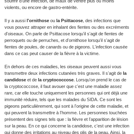
souffrir d'une infection, de maux de ventre plus ou moins
violents, ou encore de gastro-entérite.
Il y a aussi
l'ornithose
ou
la Psittacose
, des infections que
vous pouvez attraper en inhalant des fientes ou des excréments
d'oiseaux. On parle de Psittacose lorsqu'il s'agit de fientes de
perroquets ou de perruches, et d'ornithose lorsqu'il s'agit de
fientes de poules, de canards ou de pigeons. L'infection causée
dans ce cas peut causer de la fièvre à la victime.
En dehors de ces maladies, les oiseaux peuvent aussi vous
transmettre deux infections cutanées très graves. Il s'agit de
la
candidose
et de
la cryptococcose
. Lorsqu'on prend le cas de
la cryptococcose, il faut avouer que c'est une maladie assez
rare, car elle touche uniquement les personnes qui ont déjà une
immunité réduire, tels que les malades du SIDA. Ce sont les
pigeons particulièrement, qui sont à l'origine de cette maladie, et
qui peuvent la transmettre à l'homme. Les personnes touchées
présentent des signes tels que : la fièvre et l'apparition de lésion
sur la peau. En ce qui concerne la candidose, c'est une infection
qui donne des irritations au niveau des plis de la peau. Ainsi, la