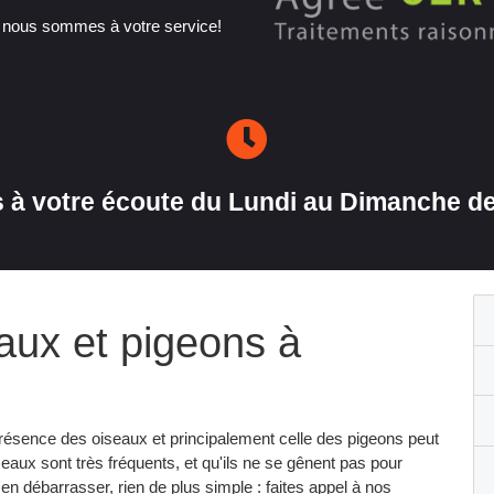
, nous sommes à votre service!
à votre écoute du Lundi au Dimanche de
eaux et pigeons à
 présence des oiseaux et principalement celle des pigeons peut
aux sont très fréquents, et qu'ils ne se gênent pas pour
'en débarrasser, rien de plus simple : faites appel à nos