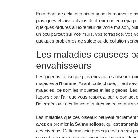
En dehors de cela, ces oiseaux ont la mauvaise ha
plastiques et laissant ainsi tout leur contenu éparpi
quelques ordures à l'extérieur de votre maison, plu
un peu partout sur vos murs, vos terrasses, vos voi
quelques problèmes de saleté ou de pollution sonore
Les maladies causées pa
envahisseurs
Les pigeons, ainsi que plusieurs autres oiseaux n
maladies à l'homme. Avant toute chose, il faut sav
maladies, ce sont les mouettes et les pigeons. Les 
façons : par l'air que vous respirez, par le conta
l'intermédiaire des tiques et autres insectes qui viv
Les maladies que ces oiseaux peuvent facilement 
avez en premier
la Salmonellose
, qui est transm
ces oiseaux. Cette maladie provoque de graves pr
elle est transmise par les tiques des oiseaux, don