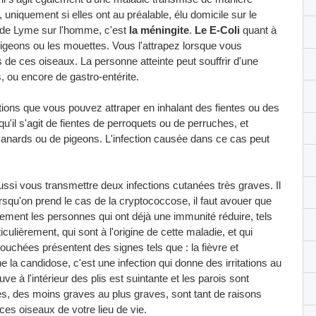
 uniquement si elles ont au préalable, élu domicile sur le
 de Lyme sur l'homme, c'est
la méningite
.
Le E-Coli
quant à
pigeons ou les mouettes. Vous l'attrapez lorsque vous
de ces oiseaux. La personne atteinte peut souffrir d'une
, ou encore de gastro-entérite.
ctions que vous pouvez attraper en inhalant des fientes ou des
'il s'agit de fientes de perroquets ou de perruches, et
de canards ou de pigeons. L'infection causée dans ce cas peut
ssi vous transmettre deux infections cutanées très graves. Il
rsqu'on prend le cas de la cryptococcose, il faut avouer que
uement les personnes qui ont déjà une immunité réduire, tels
ulièrement, qui sont à l'origine de cette maladie, et qui
uchées présentent des signes tels que : la fièvre et
e la candidose, c'est une infection qui donne des irritations au
uve à l'intérieur des plis est suintante et les parois sont
s, des moins graves au plus graves, sont tant de raisons
ces oiseaux de votre lieu de vie.