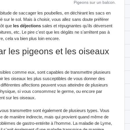
Pigeons sur un balcon.
bitude de saccager les poubelles, en déchirant les sacs en
llé sur le sol. Mais à choisir, vous allez sans doute préférer
tôt que
les déjections
sales et répugnantes qu'ils déversent
tures, etc. Le pire c'est que les dégâts ne s'arrêtent pas à
, cela va bien plus loin encore.
r les pigeons et les oiseaux
uisibles comme eux, sont capables de transmettre plusieurs
oir les oiseaux les plus susceptibles de vous donner des
différentes affections peuvent vous atteindre de plusieurs
ct physique, si vous consommez le germe, ou encore par
ent sur les oiseaux.
vous transmettre sont également de plusieurs types. Vous
ise de manière indirecte, mais qui provient quand même de
oblèmes de gastro-entérite à l'homme. La maladie de Lyme,
c il s'agit également d'une maladie transmise de manière