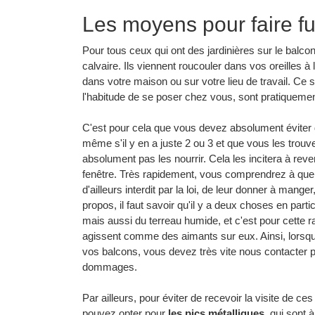
Les moyens pour faire fu
Pour tous ceux qui ont des jardinières sur le balco
calvaire. Ils viennent roucouler dans vos oreilles à 
dans votre maison ou sur votre lieu de travail. Ce so
l'habitude de se poser chez vous, sont pratiquemen
C'est pour cela que vous devez absolument éviter d
même s'il y en a juste 2 ou 3 et que vous les tro
absolument pas les nourrir. Cela les incitera à reve
fenêtre. Très rapidement, vous comprendrez à quel p
d'ailleurs interdit par la loi, de leur donner à mang
propos, il faut savoir qu'il y a deux choses en particu
mais aussi du terreau humide, et c'est pour cette r
agissent comme des aimants sur eux. Ainsi, lorsq
vos balcons, vous devez très vite nous contacter pou
dommages.
Par ailleurs, pour éviter de recevoir la visite de ce
pouvez opter pour
les pics métalliques
, qui sont à