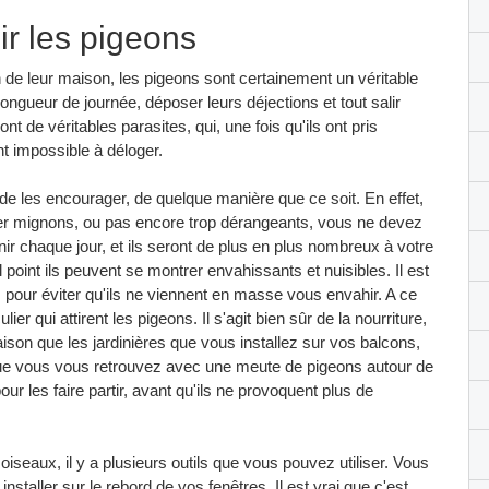
ir les pigeons
n de leur maison, les pigeons sont certainement un véritable
longueur de journée, déposer leurs déjections et tout salir
nt de véritables parasites, qui, une fois qu'ils ont pris
t impossible à déloger.
e les encourager, de quelque manière que ce soit. En effet,
uver mignons, ou pas encore trop dérangeants, vous ne devez
nir chaque jour, et ils seront de plus en plus nombreux à votre
oint ils peuvent se montrer envahissants et nuisibles. Il est
er, pour éviter qu'ils ne viennent en masse vous envahir. A ce
lier qui attirent les pigeons. Il s'agit bien sûr de la nourriture,
aison que les jardinières que vous installez sur vos balcons,
ue vous vous retrouvez avec une meute de pigeons autour de
r les faire partir, avant qu'ils ne provoquent plus de
s oiseaux, il y a plusieurs outils que vous pouvez utiliser. Vous
 installer sur le rebord de vos fenêtres. Il est vrai que c'est