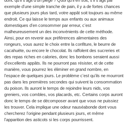
donc qu'il s'agit d'un piège ? Quoi qu'il en soit, s'il s'agit par
exemple d'une simple tranche de pain, il y a de fortes chances
que plusieurs jours plus tard, votre appât soit toujours au même
endroit. Ce qui laisse le temps aux enfants ou aux animaux
domestiques d'en consommer par erreur, c'est
malheureusement un des inconvénients de cette méthode.
Ainsi, pour en revenir aux préférences alimentaires des
rongeurs, vous aurez le choix entre la confiture, le beurre de
cacahuète, ou encore le chocolat. Ils raffolent des sucreries et
des repas riches en calories, donc les bonbons seraient aussi
d'excellents appâts. Ils ne pourront pas résister, et de cette
manière, vous pourrez les éliminer en grand nombre, en
l'espace de quelques jours. Le problème c'est qu'ils ne mourront
pas dans les premières secondes qui suivent la consommation
du poison. Ils auront le temps de rejoindre leurs nids, vos
greniers, vos combles, vos placards, etc. Certains corps auront
donc le temps de se décomposer avant que vous ne puissiez
les trouver. Cela implique une odeur nauséabonde dont vous
chercherez l'origine pendant plusieurs jours, et même
l'apparition des asticots si les corps pourrissent.