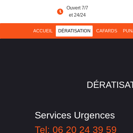
Ouvert 7/7
et 24/24
ACCUEIL
DÉRATISATION
CAFARDS
PUNA
DÉRATISAT
Services Urgences
Tel: 06 20 24 39 59