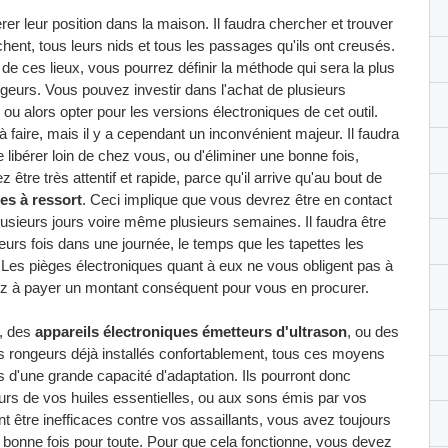
er leur position dans la maison. Il faudra chercher et trouver
hent, tous leurs nids et tous les passages qu'ils ont creusés.
té de ces lieux, vous pourrez définir la méthode qui sera la plus
geurs. Vous pouvez investir dans l'achat de plusieurs
 ou alors opter pour les versions électroniques de cet outil.
faire, mais il y a cependant un inconvénient majeur. Il faudra
e libérer loin de chez vous, ou d'éliminer une bonne fois,
être très attentif et rapide, parce qu'il arrive qu'au bout de
tes à ressort
. Ceci implique que vous devrez être en contact
sieurs jours voire même plusieurs semaines. Il faudra être
sieurs fois dans une journée, le temps que les tapettes les
. Les pièges électroniques quant à eux ne vous obligent pas à
ez à payer un montant conséquent pour vous en procurer.
, des
appareils électroniques émetteurs d'ultrason
, ou des
 des rongeurs déjà installés confortablement, tous ces moyens
és d'une grande capacité d'adaptation. Ils pourront donc
rs de vos huiles essentielles, ou aux sons émis par vos
t être inefficaces contre vos assaillants, vous avez toujours
 bonne fois pour toute. Pour que cela fonctionne, vous devez