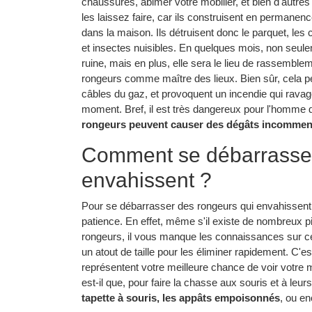
chaussures, abimer votre mobilier, et bien d'autres
les laissez faire, car ils construisent en permanen
dans la maison. Ils détruisent donc le parquet, les c
et insectes nuisibles. En quelques mois, non seul
ruine, mais en plus, elle sera le lieu de rassemble
rongeurs comme maître des lieux. Bien sûr, cela peu
câbles du gaz, et provoquent un incendie qui rava
moment. Bref, il est très dangereux pour l'homme de
rongeurs peuvent causer des dégâts incommen
Comment se débarrasser
envahissent ?
Pour se débarrasser des rongeurs qui envahissent 
patience. En effet, même s'il existe de nombreux pi
rongeurs, il vous manque les connaissances sur ce
un atout de taille pour les éliminer rapidement. C'e
représentent votre meilleure chance de voir votre 
est-il que, pour faire la chasse aux souris et à l
tapette à souris, les appâts empoisonnés
, ou e