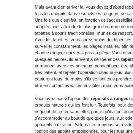
Mais avant d'en arriver là, vous devez d'abord repér
tous les endroits dans lesquels les rongeurs se cac
Une fois que c'est fait, en fonction de l'accessibili
adaptée pour atteindre le plus grand nombre de ron
tapettes à souris traditionnelles, munies de ressort,
Avec les tapettes, vous aurez moins de dépenses à 
surveiller constamment, les pièges installés, afin d
chaque rongeur qui serait pris au piège. Vous devrez 
quelques heures, ils arrivent à se libérer des
tapet
permanent avec ces animaux, pendant peut-être plu
très patient, et répéter l'opération chaque jour, plu
capturent tous, du moins s'ils se font tous prendre
être en contact avec ces nuisibles, mais vous aur
Vous avez aussi l'option des
répulsifs à rongeurs
produits naturels qui les font fuir. Toutefois, pour
risquent de rester sans effet, parce qu'ils sont dot
s'accommoder au bout de quelques jours, aux odeu
appareils à ultrason. Si tous ces moyens se révèlen
l'option des appâts empoisonnés, pour les tuer une