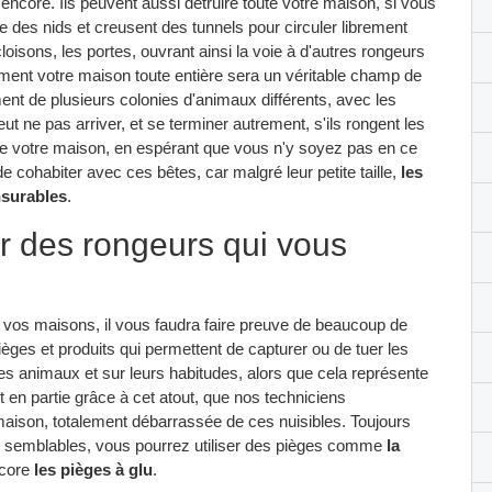
 encore. Ils peuvent aussi détruire toute votre maison, si vous
ce des nids et creusent des tunnels pour circuler librement
loisons, les portes, ouvrant ainsi la voie à d'autres rongeurs
ement votre maison toute entière sera un véritable champ de
ment de plusieurs colonies d'animaux différents, avec les
t ne pas arriver, et se terminer autrement, s'ils rongent les
ge votre maison, en espérant que vous n'y soyez pas en ce
 cohabiter avec ces bêtes, car malgré leur petite taille,
les
surables
.
 des rongeurs qui vous
vos maisons, il vous faudra faire preuve de beaucoup de
èges et produits qui permettent de capturer ou de tuer les
s animaux et sur leurs habitudes, alors que cela représente
st en partie grâce à cet atout, que nos techniciens
maison, totalement débarrassée de ces nuisibles. Toujours
eurs semblables, vous pourrez utiliser des pièges comme
la
ncore
les pièges à glu
.