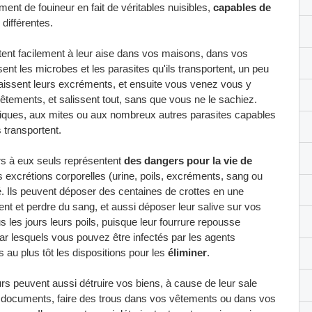
ent de fouineur en fait de véritables nuisibles,
capables de
différentes.
ntent facilement à leur aise dans vos maisons, dans vos
ssent les microbes et les parasites qu'ils transportent, un peu
y laissent leurs excréments, et ensuite vous venez vous y
êtements, et salissent tout, sans que vous ne le sachiez.
tiques, aux mites ou aux nombreux autres parasites capables
 transportent.
rs à eux seuls représentent
des dangers pour la vie de
s excrétions corporelles (urine, poils, excréments, sang ou
é. Ils peuvent déposer des centaines de crottes en une
nt et perdre du sang, et aussi déposer leur salive sur vos
us les jours leurs poils, puisque leur fourrure repousse
r lesquels vous pouvez être infectés par les agents
 au plus tôt les dispositions pour les
éliminer
.
rs peuvent aussi détruire vos biens, à cause de leur sale
s documents, faire des trous dans vos vêtements ou dans vos