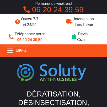
Permanence week-end
06 20 24 39 59
Ouvert 7/7
Intervention
et 24/24
dans l'heure
Téléphonez nous:
Devis
06 20 24 39 59
Gratuit
MENU
DÉRATISATION,
DÉSINSECTISATION,