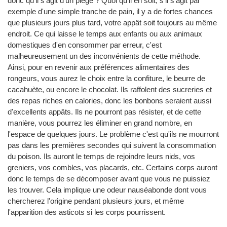
donc qu'il s'agit d'un piège ? Quoi qu'il en soit, s'il s'agit par
exemple d'une simple tranche de pain, il y a de fortes chances
que plusieurs jours plus tard, votre appât soit toujours au même
endroit. Ce qui laisse le temps aux enfants ou aux animaux
domestiques d'en consommer par erreur, c'est
malheureusement un des inconvénients de cette méthode.
Ainsi, pour en revenir aux préférences alimentaires des
rongeurs, vous aurez le choix entre la confiture, le beurre de
cacahuète, ou encore le chocolat. Ils raffolent des sucreries et
des repas riches en calories, donc les bonbons seraient aussi
d'excellents appâts. Ils ne pourront pas résister, et de cette
manière, vous pourrez les éliminer en grand nombre, en
l'espace de quelques jours. Le problème c'est qu'ils ne mourront
pas dans les premières secondes qui suivent la consommation
du poison. Ils auront le temps de rejoindre leurs nids, vos
greniers, vos combles, vos placards, etc. Certains corps auront
donc le temps de se décomposer avant que vous ne puissiez
les trouver. Cela implique une odeur nauséabonde dont vous
chercherez l'origine pendant plusieurs jours, et même
l'apparition des asticots si les corps pourrissent.