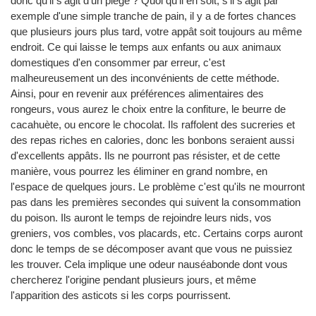
donc qu'il s'agit d'un piège ? Quoi qu'il en soit, s'il s'agit par
exemple d'une simple tranche de pain, il y a de fortes chances
que plusieurs jours plus tard, votre appât soit toujours au même
endroit. Ce qui laisse le temps aux enfants ou aux animaux
domestiques d'en consommer par erreur, c'est
malheureusement un des inconvénients de cette méthode.
Ainsi, pour en revenir aux préférences alimentaires des
rongeurs, vous aurez le choix entre la confiture, le beurre de
cacahuète, ou encore le chocolat. Ils raffolent des sucreries et
des repas riches en calories, donc les bonbons seraient aussi
d'excellents appâts. Ils ne pourront pas résister, et de cette
manière, vous pourrez les éliminer en grand nombre, en
l'espace de quelques jours. Le problème c'est qu'ils ne mourront
pas dans les premières secondes qui suivent la consommation
du poison. Ils auront le temps de rejoindre leurs nids, vos
greniers, vos combles, vos placards, etc. Certains corps auront
donc le temps de se décomposer avant que vous ne puissiez
les trouver. Cela implique une odeur nauséabonde dont vous
chercherez l'origine pendant plusieurs jours, et même
l'apparition des asticots si les corps pourrissent.