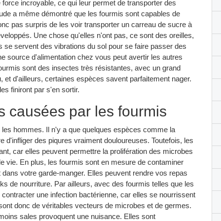
 force incroyable, ce qui leur permet de transporter des
étude a même démontré que les fourmis sont capables de
onc pas surpris de les voir transporter un carreau de sucre à
éveloppés. Une chose qu'elles n'ont pas, ce sont des oreilles,
e servent des vibrations du sol pour se faire passer des
ne source d'alimentation chez vous peut avertir les autres
s fourmis sont des insectes très résistantes, avec un grand
u, et d'ailleurs, certaines espèces savent parfaitement nager.
es finiront par s'en sortir.
s causées par les fourmis
tre les hommes. Il n'y a que quelques espèces comme la
 d'infliger des piqures vraiment douloureuses. Toutefois, les
nt, car elles peuvent permettre la prolifération des microbes
e vie. En plus, les fourmis sont en mesure de contaminer
et dans votre garde-manger. Elles peuvent rendre vos repas
s de nourriture. Par ailleurs, avec des fourmis telles que les
ontracter une infection bactérienne, car elles se nourrissent
 sont donc de véritables vecteurs de microbes et de germes.
s moins sales provoquent une nuisance. Elles sont