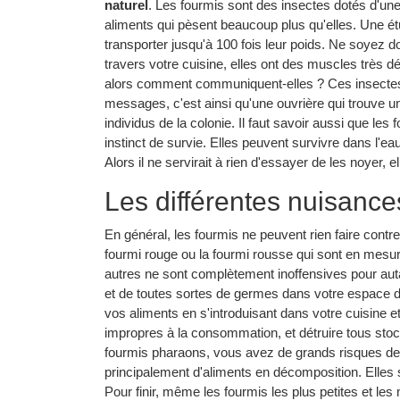
naturel
. Les fourmis sont des insectes dotés d'une
aliments qui pèsent beaucoup plus qu'elles. Une 
transporter jusqu'à 100 fois leur poids. Ne soyez d
travers votre cuisine, elles ont des muscles très d
alors comment communiquent-elles ? Ces insectes s
messages, c'est ainsi qu'une ouvrière qui trouve u
individus de la colonie. Il faut savoir aussi que le
instinct de survie. Elles peuvent survivre dans l'ea
Alors il ne servirait à rien d'essayer de les noyer, ell
Les différentes nuisance
En général, les fourmis ne peuvent rien faire con
fourmi rouge ou la fourmi rousse qui sont en mesure
autres ne sont complètement inoffensives pour auta
et de toutes sortes de germes dans votre espace d
vos aliments en s'introduisant dans votre cuisine 
impropres à la consommation, et détruire tous stock
fourmis pharaons, vous avez de grands risques de c
principalement d'aliments en décomposition. Elles
Pour finir, même les fourmis les plus petites et le