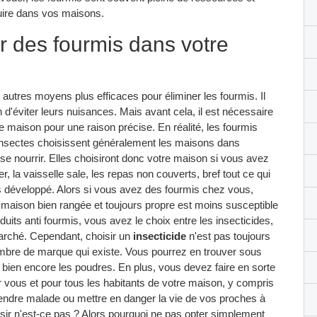
oduire dans vos maisons.
 des fourmis dans votre
 autres moyens plus efficaces pour éliminer les fourmis. Il
in d'éviter leurs nuisances. Mais avant cela, il est nécessaire
e maison pour une raison précise. En réalité, les fourmis
insectes choisissent généralement les maisons dans
 se nourrir. Elles choisiront donc votre maison si vous avez
er, la vaisselle sale, les repas non couverts, bref tout ce qui
rès développé. Alors si vous avez des fourmis chez vous,
 maison bien rangée et toujours propre est moins susceptible
oduits anti fourmis, vous avez le choix entre les insecticides,
marché. Cependant, choisir un
insecticide
n'est pas toujours
ombre de marque qui existe. Vous pourrez en trouver sous
ou bien encore les poudres. En plus, vous devez faire en sorte
r vous et pour tous les habitants de votre maison, y compris
rendre malade ou mettre en danger la vie de vos proches à
isir n'est-ce pas ? Alors pourquoi ne pas opter simplement