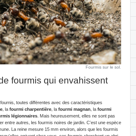
Fourmis sur le sol.
de fourmis qui envahissent
ournis, toutes différentes avec des caractéristiques
ge
, la
fourmi charpentière
, la
fourmi magnan
, la
fourmi
urmis légionnaires
. Mais heureusement, elles ne sont pas
r entre autres, les fourmis noires de jardin. C'est une espèce
mune. La reine mesure 15 mm environ, alors que les fourmis
u'elles arrivent chez vous, ces fourmis cherchent un abri