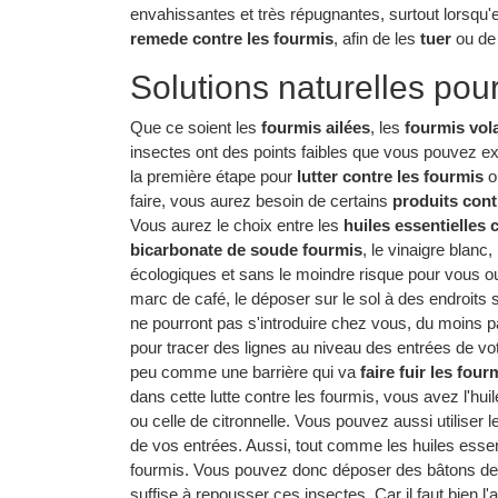
envahissantes et très répugnantes, surtout lorsqu'e
remede contre les fourmis
, afin de les
tuer
ou de 
Solutions naturelles pou
Que ce soient les
fourmis ailées
, les
fourmis vol
insectes ont des points faibles que vous pouvez ex
la première étape pour
lutter contre les fourmis
o
faire, vous aurez besoin de certains
produits cont
Vous aurez le choix entre les
huiles essentielles 
bicarbonate de soude fourmis
, le vinaigre blanc, l
écologiques et sans le moindre risque pour vous ou
marc de café, le déposer sur le sol à des endroits 
ne pourront pas s'introduire chez vous, du moins pa
pour tracer des lignes au niveau des entrées de vot
peu comme une barrière qui va
faire fuir les four
dans cette lutte contre les fourmis, vous avez l'hui
ou celle de citronnelle. Vous pouvez aussi utiliser 
de vos entrées. Aussi, tout comme les huiles essent
fourmis. Vous pouvez donc déposer des bâtons de 
suffise à repousser ces insectes. Car il faut bien l