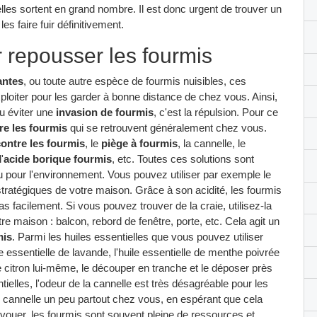
lles sortent en grand nombre. Il est donc urgent de trouver un
les faire fuir définitivement.
r repousser les fourmis
antes
, ou toute autre espèce de fourmis nuisibles, ces
ploiter pour les garder à bonne distance de chez vous. Ainsi,
u éviter une
invasion de fourmis
, c'est la répulsion. Pour ce
re les fourmis
qui se retrouvent généralement chez vous.
contre les fourmis
, le
piège à fourmis
, la cannelle, le
'
acide borique fourmis
, etc. Toutes ces solutions sont
 pour l'environnement. Vous pouvez utiliser par exemple le
stratégiques de votre maison. Grâce à son acidité, les fourmis
s facilement. Si vous pouvez trouver de la craie, utilisez-la
re maison : balcon, rebord de fenêtre, porte, etc. Cela agit un
mis
. Parmi les huiles essentielles que vous pouvez utiliser
le essentielle de lavande, l'huile essentielle de menthe poivrée
le citron lui-même, le découper en tranche et le déposer près
ielles, l'odeur de la cannelle est très désagréable pour les
cannelle un peu partout chez vous, en espérant que cela
'avouer, les fourmis sont souvent pleine de ressources et