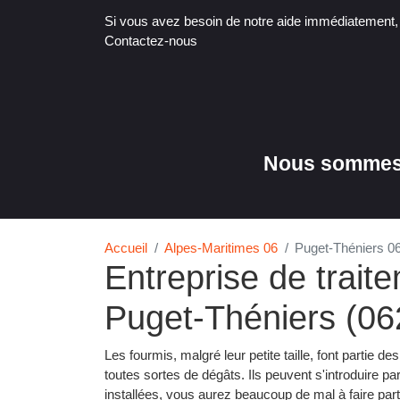
Si vous avez besoin de notre aide immédiatement
Contactez-nous
Nous sommes 
Accueil
Alpes-Maritimes 06
Puget-Théniers 0
Entreprise de trait
Puget-Théniers (06
Les fourmis, malgré leur petite taille, font partie 
toutes sortes de dégâts. Ils peuvent s'introduire par
installées, vous aurez beaucoup de mal à faire parti