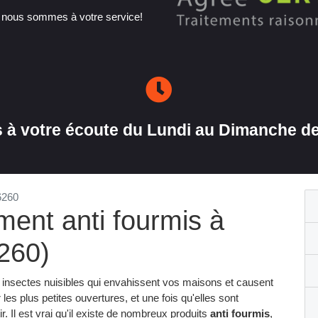
, nous sommes à votre service!
à votre écoute du Lundi au Dimanche de
6260
ement anti fourmis à
260)
des insectes nuisibles qui envahissent vos maisons et causent
 les plus petites ouvertures, et une fois qu'elles sont
r. Il est vrai qu'il existe de nombreux produits
anti fourmis
,