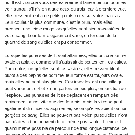
nu. Il est vrai que vous devrez vraiment faire attention pour les
voir, surtout s'il n'y en a que deux ou trois, car à première vue,
elles ressemblent à de petits points noirs sur votre matelas.
Leur couleur la plus commune, c'est le brun, mais elles
prennent une teinte rouge lorsqu'elles sont bien rassasiées de
votre sang. Leur forme également varie, en fonction de la
quantité de sang qu'elles ont pu consommer.
Lorsque les punaises de lit sont affamées, elles ont une forme
ovale et aplatie, comme s'il s'agissait de petites lentilles cuites.
Par contre, lorsqu'elles sont rassasiées, elles ressemblent
plutôt à des pépins de pomme, leur forme est toujours ovale,
mais elles ne sont plus plates. Ces insectes ont une taille qui
peut varier entre 4 et 7mm, parfois un peu plus, en fonction de
l'espèce. Les punaises de lit se déplacent en rampant très
rapidement, aussi vite que des fourmis, mais la vitesse peut
également diminuer ou augmenter, selon qu'elles soient ou non
gorgées de sang. Elles ne peuvent pas voler, puisqu'elles n'ont
pas d'ailes, et ne peuvent donc même pas sauter. Il leur est
quand même possible de parcourir de très longue distance, de
voyager d'un pays à un autre, d'une ville à une autre. Comment